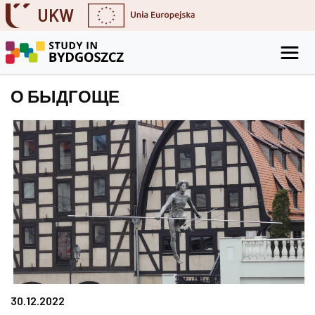
UKW
Skip to content
Go to the search engine
Go to the footer
О БЫДГОЩЕ
30.12.2022