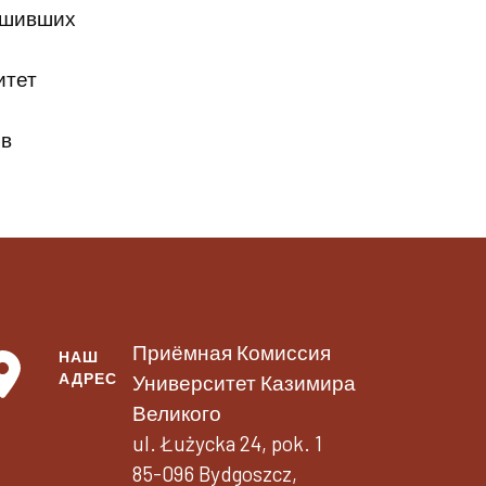
решивших
итет
 в
Приёмная Комиссия
НАШ
АДРЕС
Университет Казимира
Великого
ul. Łużycka 24, pok. 1
85-096 Bydgoszcz,