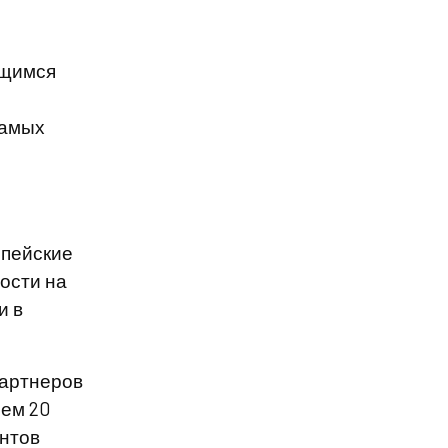
ющимся
самых
опейские
ости на
и в
партнеров
чем 20
ентов