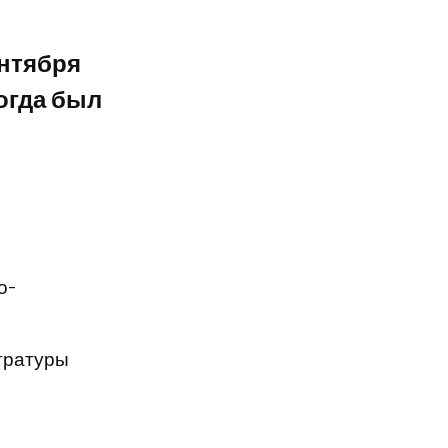
ентября
когда был
о-
тратуры