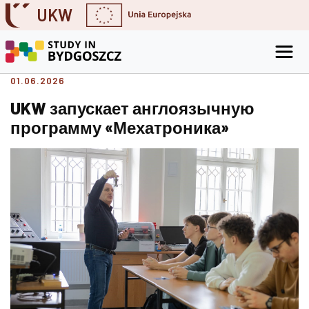
UKW
Skip to content
Go to the search engine
Go to the footer
01.06.2026
UKW запускает англоязычную
программу «Мехатроника»