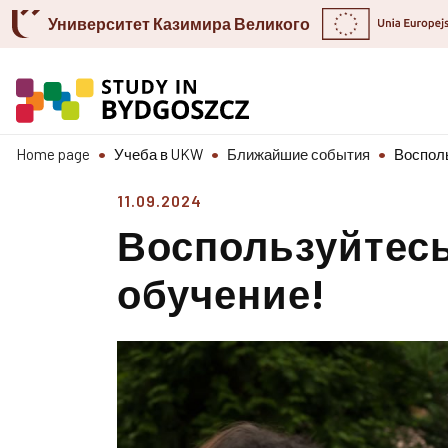
Skip to content
Go to the search engine
Go to the footer
Университет Казимира Великого
Home page
Учеба в UKW
Ближайшие события
Воспол
11.09.2024
Воспользуйтес
обучение!