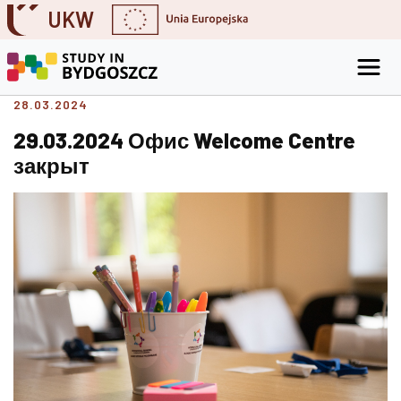
UKW
Skip to content
Go to the search engine
Go to the footer
28.03.2024
29.03.2024 Офис Welcome Centre
закрыт